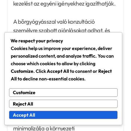
kezelést az egyéni igényekhez igazíthatják.
A bőrgyógyásszal való konzultáció
személyre szabott ajánlásokat adhat, és
biztosíthatja, hogy a választott kezelés
We respect your privacy
összhangban álljon a bőrtípusával és
Cookies help us improve your experience, deliver
állapotával.
personalized content, and analyze traffic. You can
choose which cookies to allow by clicking
Customize
. Click
Accept All
to consent or
Reject
Életmódbeli változtatások a
All
to decline non-essential cookies.
bőrvédő réteg egészségének
támogatására
Customize
Bizonyos életmódbeli változtatások
Reject All
jelentősen javíthatják a bőrvédő réteg
Accept All
egészségét. Kezdje azzal, hogy
minimalizálja a környezeti