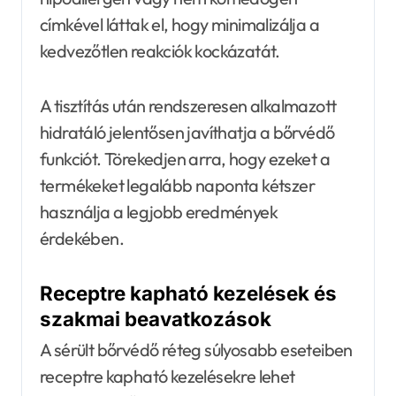
címkével láttak el, hogy minimalizálja a
kedvezőtlen reakciók kockázatát.
A tisztítás után rendszeresen alkalmazott
hidratáló jelentősen javíthatja a bőrvédő
funkciót. Törekedjen arra, hogy ezeket a
termékeket legalább naponta kétszer
használja a legjobb eredmények
érdekében.
Receptre kapható kezelések és
szakmai beavatkozások
A sérült bőrvédő réteg súlyosabb eseteiben
receptre kapható kezelésekre lehet