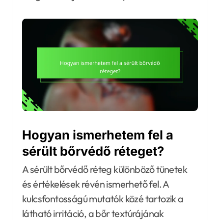
Hogyan ismerhetem fel a
sérült bőrvédő réteget?
A sérült bőrvédő réteg különböző tünetek
és értékelések révén ismerhető fel. A
kulcsfontosságú mutatók közé tartozik a
látható irritáció, a bőr textúrájának