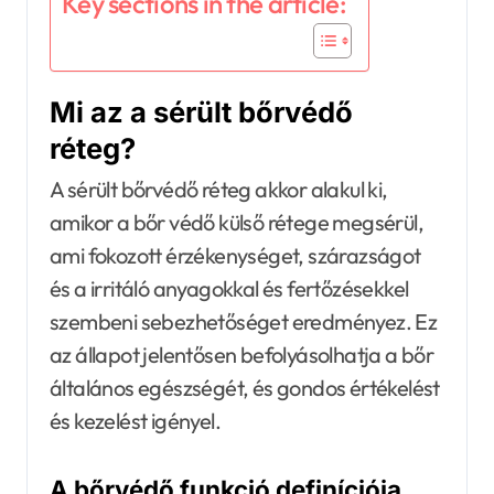
Key sections in the article:
Mi az a sérült bőrvédő
réteg?
A sérült bőrvédő réteg akkor alakul ki,
amikor a bőr védő külső rétege megsérül,
ami fokozott érzékenységet, szárazságot
és a irritáló anyagokkal és fertőzésekkel
szembeni sebezhetőséget eredményez. Ez
az állapot jelentősen befolyásolhatja a bőr
általános egészségét, és gondos értékelést
és kezelést igényel.
A bőrvédő funkció definíciója