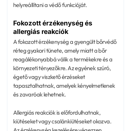
helyreállítani a védő funkcióját.
Fokozott érzékenység és
allergiás reakciók
A fokozott érzékenység a gyengült bőrvédő
réteg gyakori tünete, amely miatt a bőr
reagálékonyabbá válik a termékekre és a
környezeti tényezőkre. Az egyének szúró,
égető vagy viszkető érzéseket
tapasztalhatnak, amelyek kényelmetlenek
és zavaróak lehetnek.
Allergiás reakciók is előfordulhatnak,
kiütéseket vagy csalánkiütéseket okozva.
Az érzékenység kezelésére végezzen