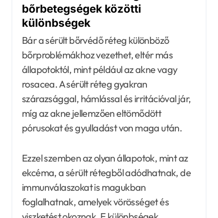
bőrbetegségek közötti
különbségek
Bár a sérült bőrvédő réteg különböző
bőrproblémákhoz vezethet, eltér más
állapotoktól, mint például az akne vagy
rosacea. A sérült réteg gyakran
szárazsággal, hámlással és irritációval jár,
míg az akne jellemzően eltömődött
pórusokat és gyulladást von maga után.
Ezzel szemben az olyan állapotok, mint az
ekcéma, a sérült rétegből adódhatnak, de
immunválaszokat is magukban
foglalhatnak, amelyek vörösséget és
viszketést okoznak. E különbségek