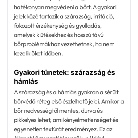
hatékonyan megvédeni a bőrt. A gyakori
jelek közé tartozik a szárazság, irritáció,
fokozott érzékenység és gyulladás,
amelyek kiütésekhez és hosszú távú
bőrproblémákhoz vezethetnek, ha nem
kezelik őket időben.
Gyakori tünetek: szárazság és
hámlás
A szárazság és a hámlás gyakran a sérült
bőrvédő réteg első észlelhető jelei. Amikor a
bőr nedvességtől mentes, durva és
pikkelyes lehet, ami kényelmetlenséget és
egyenetlen textúrát eredményez. Ez az