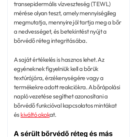
transepidermális vízveszteség (TEWL)
mérése olyan teszt, amely mennyiségileg
megmutatja, mennyire jól tartja meg a bőr
a nedvességet, és betekintést nyújt a
bőrvédő réteg integritásába.
A saját értékelés is hasznos lehet. Az
egyéneknek figyelniük kell a bőrük
textúrájára, érzékenységére vagy a
termékekre adott reakciókra. A bőrápolási
napló vezetése segíthet azonosítani a
bőrvédő funkcióval kapcsolatos mintákat
és
kiváltó okok
at.
A sérült bőrvédő réteg és más