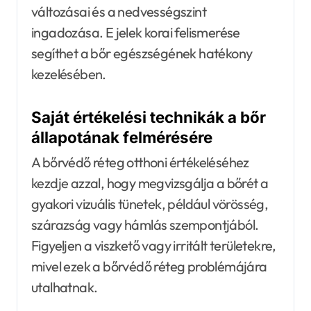
változásai és a nedvességszint
ingadozása. E jelek korai felismerése
segíthet a bőr egészségének hatékony
kezelésében.
Saját értékelési technikák a bőr
állapotának felmérésére
A bőrvédő réteg otthoni értékeléséhez
kezdje azzal, hogy megvizsgálja a bőrét a
gyakori vizuális tünetek, például vörösség,
szárazság vagy hámlás szempontjából.
Figyeljen a viszkető vagy irritált területekre,
mivel ezek a bőrvédő réteg problémájára
utalhatnak.