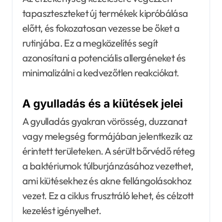
tapaszteszteket új termékek kipróbálása
előtt, és fokozatosan vezesse be őket a
rutinjába. Ez a megközelítés segít
azonosítani a potenciális allergéneket és
minimalizálni a kedvezőtlen reakciókat.
A gyulladás és a kiütések jelei
A gyulladás gyakran vörösség, duzzanat
vagy melegség formájában jelentkezik az
érintett területeken. A sérült bőrvédő réteg
a baktériumok túlburjánzásához vezethet,
ami kiütésekhez és akne fellángolásokhoz
vezet. Ez a ciklus frusztráló lehet, és célzott
kezelést igényelhet.