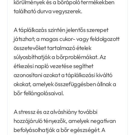
körülmények és a bőrápoló termékekben
található durva vegyszerek.
A táplálkozás szintén jelentős szerepet
játszhat; a magas cukor- vagy feldolgozott
összetevőket tartalmazó ételek
súlyosbíthatják a bőrproblémákat. Az
étkezési napló vezetése segíthet
azonosítani azokat a táplálkozási kiváltó
okokat, amelyek összefüggésben állnak a
bőr fellángolásaival.
A stressz és az alváshiány további
hozzájáruló tényezők, amelyek negatívan
befolyásolhatják a bőr egészségét. A