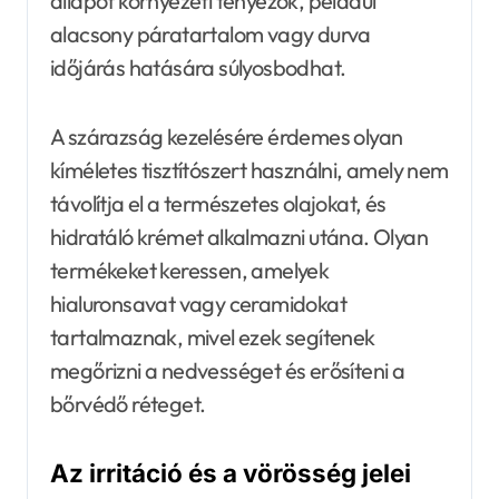
állapot környezeti tényezők, például
alacsony páratartalom vagy durva
időjárás hatására súlyosbodhat.
A szárazság kezelésére érdemes olyan
kíméletes tisztítószert használni, amely nem
távolítja el a természetes olajokat, és
hidratáló krémet alkalmazni utána. Olyan
termékeket keressen, amelyek
hialuronsavat vagy ceramidokat
tartalmaznak, mivel ezek segítenek
megőrizni a nedvességet és erősíteni a
bőrvédő réteget.
Az irritáció és a vörösség jelei