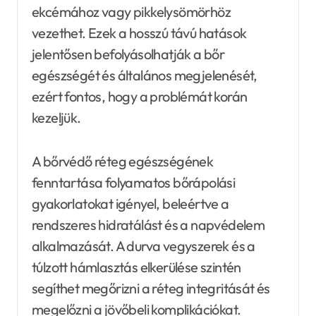
ekcémához vagy pikkelysömörhöz
vezethet. Ezek a hosszú távú hatások
jelentősen befolyásolhatják a bőr
egészségét és általános megjelenését,
ezért fontos, hogy a problémát korán
kezeljük.
A bőrvédő réteg egészségének
fenntartása folyamatos bőrápolási
gyakorlatokat igényel, beleértve a
rendszeres hidratálást és a napvédelem
alkalmazását. A durva vegyszerek és a
túlzott hámlasztás elkerülése szintén
segíthet megőrizni a réteg integritását és
megelőzni a jövőbeli komplikációkat.