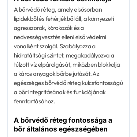
A bőrvédő réteg, amely elsősorban
lipidekből és fehérjékből áll, a környezeti
agresszorok, kórokozók és a
nedvességvesztés elleni első védelmi
vonalként szolgál. Szabályozza a
hidratáltsági szintet, megakadályozva a
túlzott víz elpárolgását, miközben blokkolja
a káros anyagok bőrbe jutását. Az
egészséges bőrvédő réteg kulcsfontosságú
a bőr integritásának és funkciójának
fenntartásához.
A bőrvédő réteg fontossága a
bőr általános egészségében