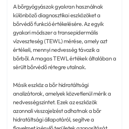
A bőrgyógyászok gyakran használnak
különböző diagnosztikai eszközöket a
bőrvédő funkció értékelésére. Az egyik
gyakori módszer a transepidermális
vízveszteség (TEWL) mérése, amely azt
értékeli, mennyi nedvesség távozik a
bőrből. A magas TEWL értékek általában a
sérült bőrvédő rétegre utalnak.
Másik eszköz a bőr hidratáltsági
analizátorok, amelyek közvetlenül mérik a
nedvességszintet. Ezek az eszközök
azonnali visszajelzést adhatnak a bőr
hidratáltsági állapotáról, segítve a
figyelmet igénylő területek azonosítását.