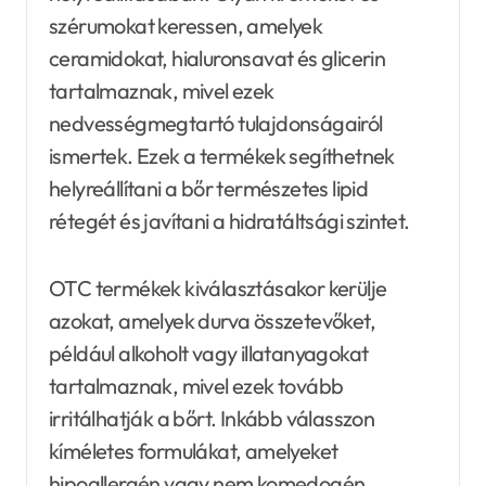
szérumokat keressen, amelyek
ceramidokat, hialuronsavat és glicerin
tartalmaznak, mivel ezek
nedvességmegtartó tulajdonságairól
ismertek. Ezek a termékek segíthetnek
helyreállítani a bőr természetes lipid
rétegét és javítani a hidratáltsági szintet.
OTC termékek kiválasztásakor kerülje
azokat, amelyek durva összetevőket,
például alkoholt vagy illatanyagokat
tartalmaznak, mivel ezek tovább
irritálhatják a bőrt. Inkább válasszon
kíméletes formulákat, amelyeket
hipoallergén vagy nem komedogén