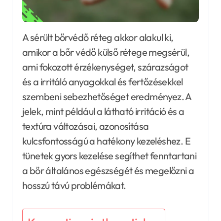
A sérült bőrvédő réteg akkor alakul ki,
amikor a bőr védő külső rétege megsérül,
ami fokozott érzékenységet, szárazságot
és a irritáló anyagokkal és fertőzésekkel
szembeni sebezhetőséget eredményez. A
jelek, mint például a látható irritáció és a
textúra változásai, azonosítása
kulcsfontosságú a hatékony kezeléshez. E
tünetek gyors kezelése segíthet fenntartani
a bőr általános egészségét és megelőzni a
hosszú távú problémákat.