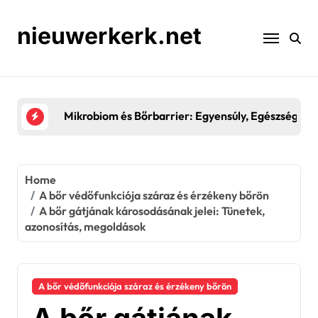
Skip
to
nieuwerkerk.net
content
Mikrobiom és Bőrbarrier: Egyensúly, Egészség, Hel
Home
A bőr védőfunkciója száraz és érzékeny bőrön
A bőr gátjának károsodásának jelei: Tünetek,
azonosítás, megoldások
A bőr védőfunkciója száraz és érzékeny bőrön