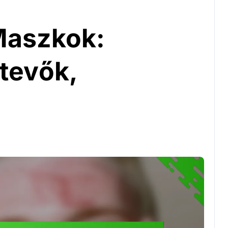
 Maszkok:
tevők,