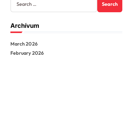
e
a
r
Archívum
c
h
f
March 2026
o
r
February 2026
: