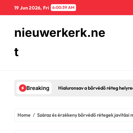
Skip
19 Jun 2026, Fri
6:00:40 AM
to
content
nieuwerkerk.ne
t
Hialuronsav a bőrvédő réteg helyreá
Breaking
Home
Száraz és érzékeny bőrvédő rétegek javítási 