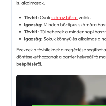
is, alkalmasak.
Tévhit:
Csak
száraz bőrre
valók.
Igazság:
Minden bőrtípus számára has
Tévhit:
Túl nehezek a mindennapi haszn
Igazság:
Sokuk könnyű és alkalmas a n
Ezeknek a tévhiteknek a megértése segíthet 
döntéseket hozzanak a barrier helyreállító ma
beépítéséről.