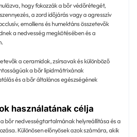
rmulázva, hogy fokozzák a bőr védőrétegét,
szennyezés, a zord időjárás vagy a agresszív
occlusív, emolliens és humektáns összetevők
ödnek a nedvesség megkötésében és a
n.
zetevők a ceramidok, zsírsavak és különböző
ontosságúak a bőr lipidmátrixának
atálás és a bőr általános egészségének
kok használatának célja
a a bőr nedvességtartalmának helyreállítása és a
kozása. Különösen előnyösek azok számára, akik