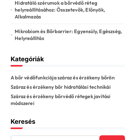
Hidratáló szérumok a bőrvédő réteg
helyreállításához: Összetevők, Előnyök,
Alkalmazás
Mikrobiom és Bőrbarrier: Egyensúly, Egészség,
Helyreállítás
Kategóriák
A bőr védőfunkciója száraz és érzékeny bőrön
Száraz és érzékeny bőr hidratálási technikái
Száraz és érzékeny bőrvédő rétegek javítási
módszerei
Keresés
S