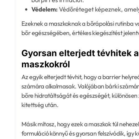
Védelem:
Védőréteget képeznek, amely 
Ezeknek a maszkoknak a bőrápolási rutinba va
bőr egészségében, értékes kiegészítést jelen
Gyorsan elterjedt tévhitek a 
maszkokról
Az egyik elterjedt tévhit, hogy a barrier helyr
számára alkalmasak. Valójában bárki számára
bőre hidratáltságát és egészségét, különösen 
kitettség után.
Másik mítosz, hogy ezek a maszkok túl neheze
formuláció könnyű és gyorsan felszívódik, így 