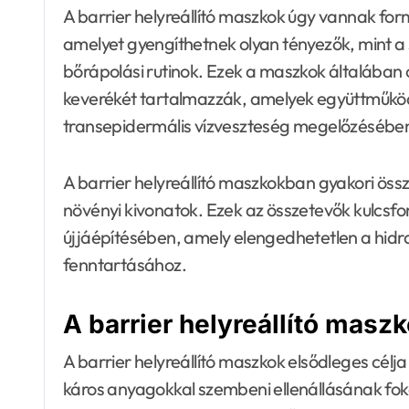
A barrier helyreállító maszkok úgy vannak fo
amelyet gyengíthetnek olyan tényezők, mint a 
bőrápolási rutinok. Ezek a maszkok általában 
keverékét tartalmazzák, amelyek együttműk
transepidermális vízveszteség megelőzésébe
A barrier helyreállító maszkokban gyakori öss
növényi kivonatok. Ezek az összetevők kulcsf
újjáépítésében, amely elengedhetetlen a hidr
fenntartásához.
A barrier helyreállító masz
A barrier helyreállító maszkok elsődleges célj
káros anyagokkal szembeni ellenállásának fo