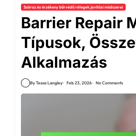
Száraz és érzékeny bőrvédő rétegek javítási módszerei
Barrier Repair
Típusok, Össze
Alkalmazás
By Tessa Langley
Feb 23, 2026
No Comments