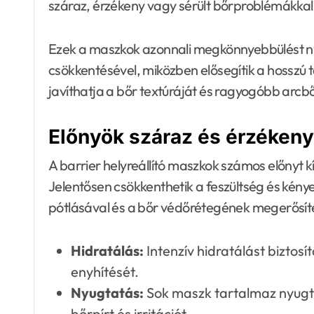
száraz, érzékeny vagy sérült bőrproblémákka
Ezek a maszkok azonnali megkönnyebbülést ny
csökkentésével, miközben elősegítik a hosszú 
javíthatja a bőr textúráját és ragyogóbb arc
Előnyök száraz és érzéken
A barrier helyreállító maszkok számos előnyt 
Jelentősen csökkenthetik a feszültség és kény
pótlásával és a bőr védőrétegének megerősít
Hidratálás:
Intenzív hidratálást biztos
enyhítését.
Nyugtatás:
Sok maszk tartalmaz nyugta
bőrpírt és irritációt.