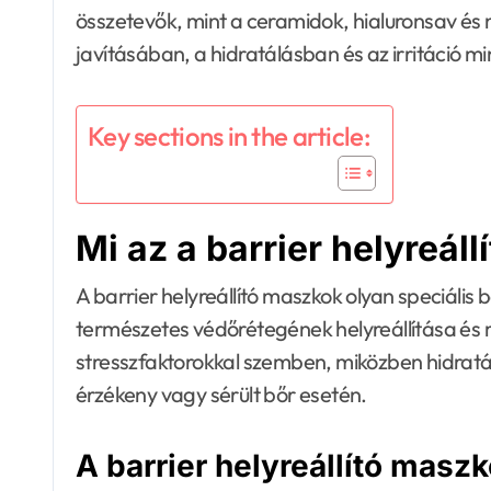
összetevők, mint a ceramidok, hialuronsav é
javításában, a hidratálásban és az irritáció m
Key sections in the article:
Mi az a barrier helyreáll
A barrier helyreállító maszkok olyan speciális
természetes védőrétegének helyreállítása és
stresszfaktorokkal szemben, miközben hidratá
érzékeny vagy sérült bőr esetén.
A barrier helyreállító maszk