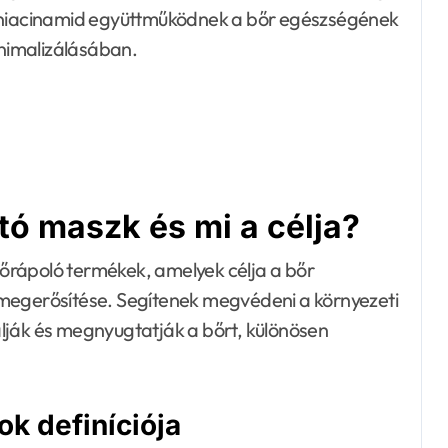
s niacinamid együttműködnek a bőr egészségének
inimalizálásában.
ító maszk és mi a célja?
 bőrápoló termékek, amelyek célja a bőr
 megerősítése. Segítenek megvédeni a környezeti
lják és megnyugtatják a bőrt, különösen
ok definíciója