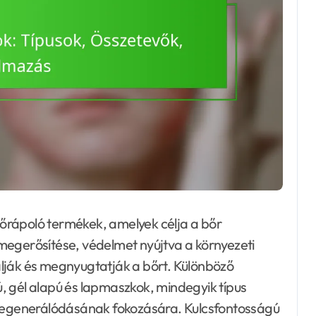
 bőrápoló termékek, amelyek célja a bőr
megerősítése, védelmet nyújtva a környezeti
lják és megnyugtatják a bőrt. Különböző
, gél alapú és lapmaszkok, mindegyik típus
 regenerálódásának fokozására. Kulcsfontosságú