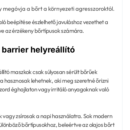
megóvja a bőrt a környezeti agresszoroktól.
ló beépítése észlelhető javuláshoz vezethet a
tve az érzékeny bőrtípusok számára.
barrier helyreállító
eállító maszkok csak súlyosan sérült bőrűek
 hasznosak lehetnek, aki meg szeretné őrizni
zord éghajlaton vagy irritáló anyagoknak való
k vagy zsírosak a napi használatra. Sok modern
különböző bőrtípusokhoz, beleértve az olajos bőrt