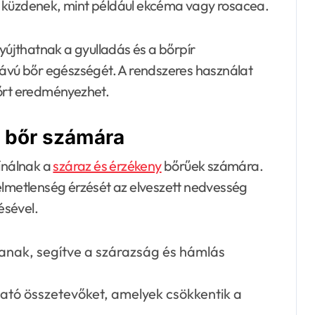
l küzdenek, mint például ekcéma vagy rosacea.
újthatnak a gyulladás és a bőrpír
távú bőr egészségét. A rendszeres használat
bőrt eredményezhet.
y bőr számára
kínálnak a
száraz és érzékeny
bőrűek számára.
elmetlenség érzését az elveszett nedvesség
ésével.
ítanak, segítve a szárazság és hámlás
tó összetevőket, amelyek csökkentik a