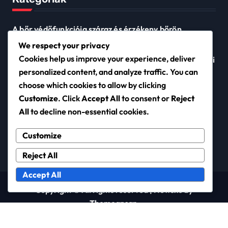
A bőr védőfunkciója száraz és érzékeny bőrön
Száraz és érzékeny bőr hidratálási technikái
We respect your privacy
Cookies help us improve your experience, deliver
Száraz és érzékeny bőrvédő rétegek javítási módszerei
personalized content, and analyze traffic. You can
choose which cookies to allow by clicking
Customize
. Click
Accept All
to consent or
Reject
nieuwerkerk.net
All
to decline non-essential cookies.
Customize
Reject All
Accept All
Copyright © All rights reserved
|
Newsxo
by
Themeansar
.
Kik vagyunk
Kapcsolatfelvétel
Süti beállítások