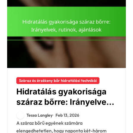
Száraz és érzékeny bőr hidratálási technikái
Hidratálás gyakorisága
száraz bőrre: Irányelvek,
rutinok, ajánlások
Tessa Langley
Feb 13, 2026
A száraz bőrű egyének számára
elengedhetetlen, hogy naponta két-három