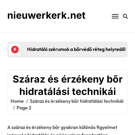
Skip
to
nieuwerkerk.net
content
Mikrobiom és Bőrbarrier: Egyensúly, Egészség, 
Száraz és érzékeny bőr
hidratálási technikái
Home
Száraz és érzékeny bőr hidratálási technikái
Page 2
A száraz és érzékeny bőr gyakran különös figyelmet
igényel a hidratálás és a kényelem fenntartása