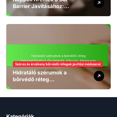
Barrier Javításához:
Hatékonyság, Típusok,
Használat
Száraz és érzékeny bőrvédő rétegek javítási módszerei
Hidratáló szérumok a
bőrvédő réteg
helyreállításához:
Összetevők, Előnyök,
Alkalmazás
Kategóriák