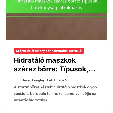
Száraz és érzékeny bőr hidratálási technikái
Hidratáló maszkok
száraz bőrre: Típusok,
hatékonyság, alkalmazás
Tessa Langley
Feb 11, 2026
A száraz bőrre készült hidratáló maszkok olyan
speciális bőrápoló termékek, amelyek célja az
intenzív hidratálás...