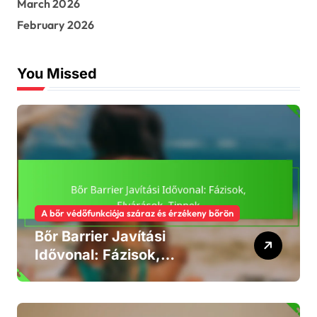
March 2026
o
r
February 2026
:
You Missed
A bőr védőfunkciója száraz és érzékeny bőrön
Bőr Barrier Javítási
Idővonal: Fázisok,
Elvárások, Tippek