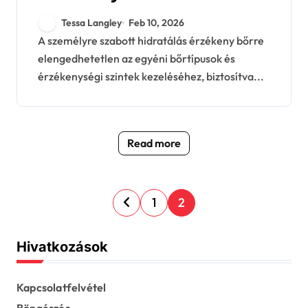
Testreszabás,
Tessa Langley
Feb 10, 2026
Összetevők,
A személyre szabott hidratálás érzékeny bőrre
elengedhetetlen az egyéni bőrtípusok és
Hatékonyság
érzékenységi szintek kezeléséhez, biztosítva...
Read more
P
1
2
o
s
Hivatkozások
t
s
Kapcsolatfelvétel