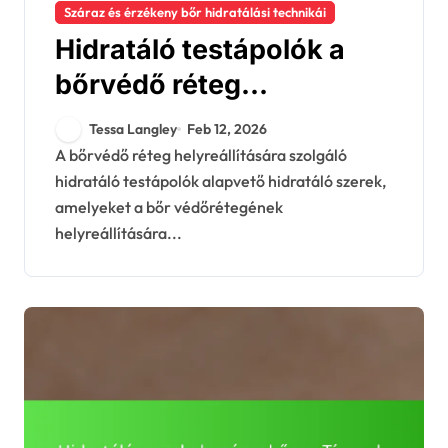
Száraz és érzékeny bőr hidratálási technikái
Hidratáló testápolók a
bőrvédő réteg
helyreállításához:
Tessa Langley
Feb 12, 2026
Összetevők,
A bőrvédő réteg helyreállítására szolgáló
hidratáló testápolók alapvető hidratáló szerek,
Hatékonyság, Tippek
amelyeket a bőr védőrétegének
helyreállítására...