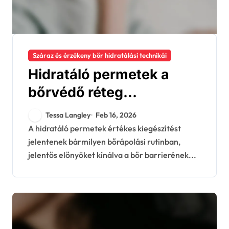
Száraz és érzékeny bőr hidratálási technikái
Hidratáló permetek a
bőrvédő réteg
helyreállításához:
Tessa Langley
Feb 16, 2026
Előnyök, Használat,
A hidratáló permetek értékes kiegészítést
jelentenek bármilyen bőrápolási rutinban,
Hatékonyság
jelentős előnyöket kínálva a bőr barrierének...