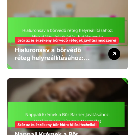
Száraz és érzékeny bőrvédő rétegek javítási módszerei
Hialuronsav a bőrvédő
réteg helyreállításához:
Hidratálás, felszívódás,
hatékonyság
Száraz és érzékeny bőr hidratálási technikái
Nappali Krémek a Bőr