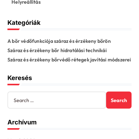
Helyreállítás
Kategóriák
A bőr védőfunkciója száraz és érzékeny bőrön
Száraz és érzékeny bőr hidratálási technikái
Száraz és érzékeny bőrvédő rétegek javítási módszerei
Keresés
S
e
a
r
Archívum
c
h
f