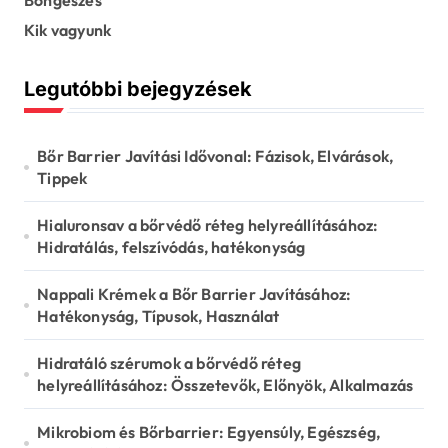
Böngészés
p
Kik vagyunk
a
g
Legutóbbi bejegyzések
i
n
Bőr Barrier Javítási Idővonal: Fázisok, Elvárások,
a
Tippek
t
Hialuronsav a bőrvédő réteg helyreállításához:
i
Hidratálás, felszívódás, hatékonyság
o
Nappali Krémek a Bőr Barrier Javításához:
n
Hatékonyság, Típusok, Használat
Hidratáló szérumok a bőrvédő réteg
helyreállításához: Összetevők, Előnyök, Alkalmazás
Mikrobiom és Bőrbarrier: Egyensúly, Egészség,